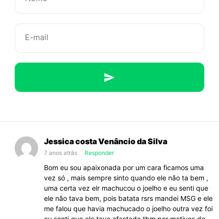
conexão…
Jessica costa Venâncio da Silva
7 anos atrás
Responder
Bom eu sou apaixonada por um cara ficamos uma
vez só , mais sempre sinto quando ele não ta bem ,
uma certa vez elr machucou o joelho e eu senti que
ele não tava bem, pois batata rsrs mandei MSG e ele
me falou que havia machucado o joelho outra vez foi
eu senti que ele tava afastado tbm por motivos de