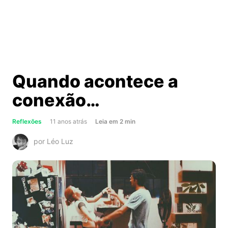
Quando acontece a
conexão…
about
Reflexões
11 anos atrás
Leia
em
2
min
Quando
por Léo Luz
acontece
a
conexão…