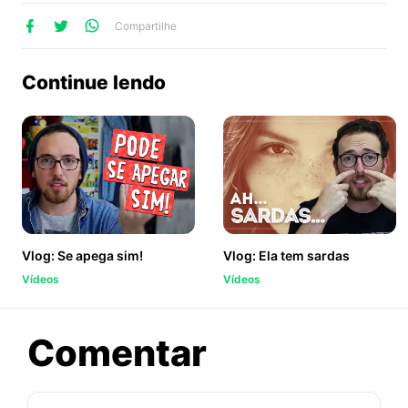
lhe
artilhe
ompartilhe
Compartilhe
no
no
no
ook
Twitter
WhatsApp
Continue lendo
Vlog: Se apega sim!
Vlog: Ela tem sardas
Vídeos
Vídeos
sobre
Comentar
Vlog: