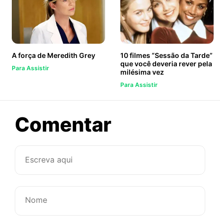
A força de Meredith Grey
10 filmes “Sessão da Tarde”
que você deveria rever pela
Para Assistir
milésima vez
Para Assistir
sobre
Comentar
Saiu
novo
clipe