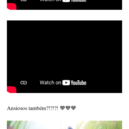
Ansiosos também?!?!?! 💙💙💙