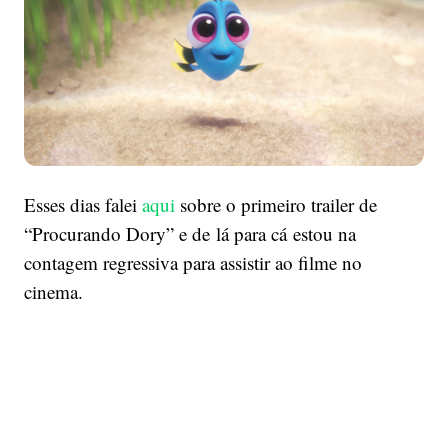
não
sabemos
lidar
com
tanta
fofura)
Esses dias falei
aqui
sobre o primeiro trailer de
“Procurando Dory” e de lá para cá estou na
contagem regressiva para assistir ao filme no
cinema.