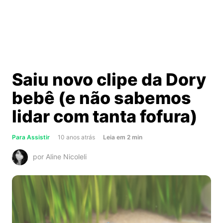
Saiu novo clipe da Dory
bebê (e não sabemos
lidar com tanta fofura)
about
Para Assistir
10 anos atrás
Leia
em
2
min
Saiu
por Aline Nicoleli
novo
clipe
da
Dory
bebê
(e