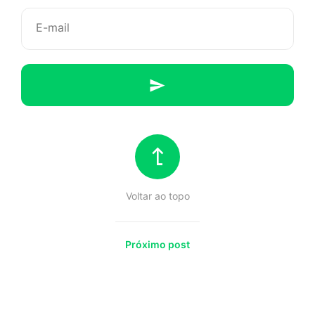
da
Dory
bebê
(e
não
sabemos
Voltar ao topo
lidar
com
Próximo post
tanta
fofura)