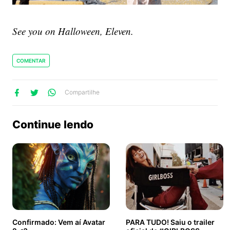
See you on Halloween, Eleven.
COMENTAR
lhe
artilhe
ompartilhe
Compartilhe
no
no
no
ook
Twitter
WhatsApp
Continue lendo
Confirmado: Vem aí Avatar
PARA TUDO! Saiu o trailer