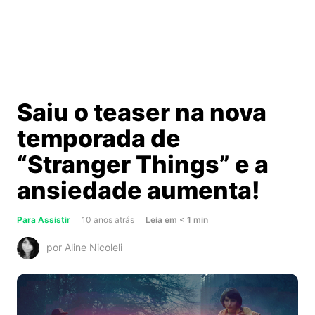
Saiu o teaser na nova
temporada de
“Stranger Things” e a
ansiedade aumenta!
about
Para Assistir
10 anos atrás
Leia
em
< 1
min
Saiu
por Aline Nicoleli
o
teaser
na
nova