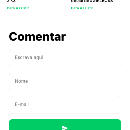
2 <3
oficial de #GIRLBOSS
Para Assistir
Para Assistir
sobre
Comentar
Saiu
o
teaser
na
nova
temporada