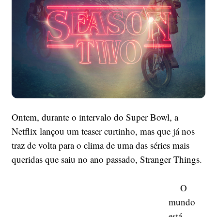
temporada
de
“Stranger
Things”
e
a
ansiedade
aumenta!
Ontem, durante o intervalo do Super Bowl, a
Netflix lançou um teaser curtinho, mas que já nos
traz de volta para o clima de uma das séries mais
queridas que saiu no ano passado, Stranger Things.
O
mundo
está