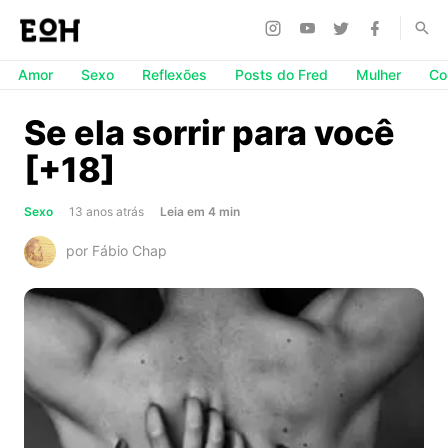
Amor
Sexo
Reflexões
Posts do Fred
Mulher
Co
Se ela sorrir para você
[+18]
about
Sexo
13 anos atrás
Leia
em
4
min
Se
por Fábio Chap
ela
sorrir
para
você
[+18]