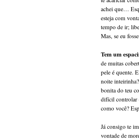
achei que… Esque
esteja com vonta
tempo de ir; li
Mas, se eu fosse
Tem um espaci
de muitas cober
pele é quente. 
noite inteirinha
bonita do teu c
difícil control
como você? Espe
Já consigo te im
vontade de mor