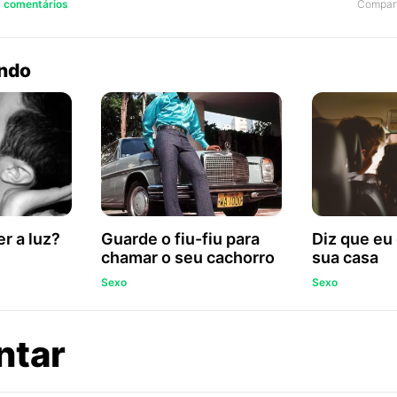
Compart
6 comentários
endo
r a luz?
Guarde o fiu-fiu para
Diz que eu
chamar o seu cachorro
sua casa
Sexo
Sexo
sobre
ntar
Você