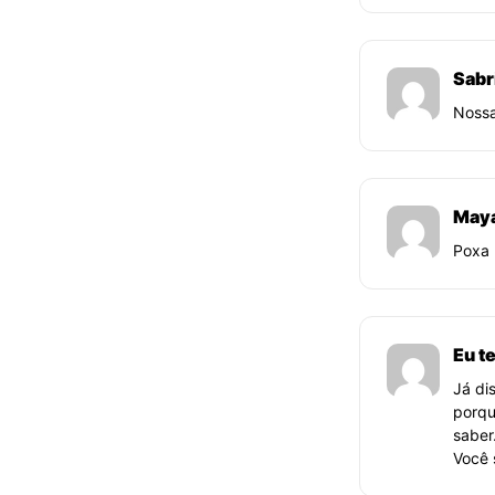
Sabr
Nossa
Maya
Poxa 
Eu t
Já di
porqu
saber
Você 