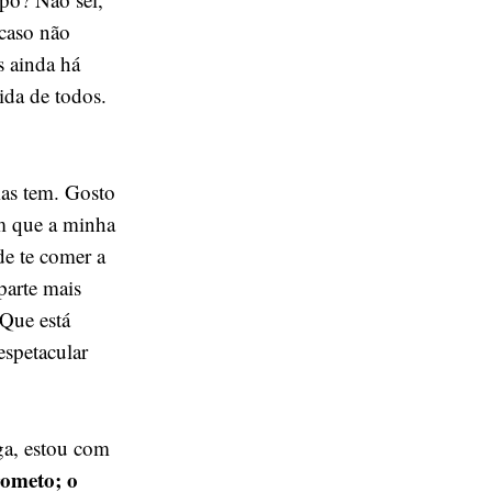
 caso não
s ainda há
ida de todos.
as tem. Gosto
am que a minha
de te comer a
 parte mais
 Que está
espetacular
iga, estou com
rometo; o