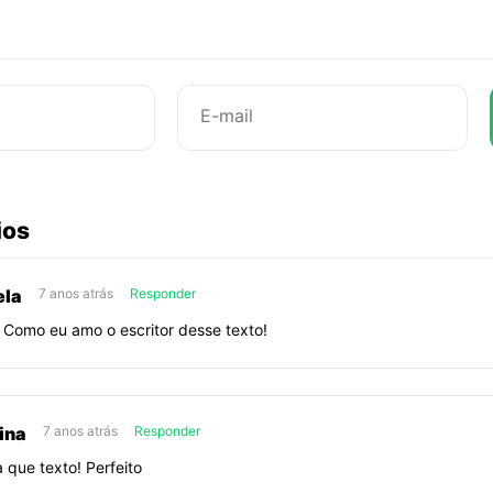
merecia
tanto
ouvir…
[+18]
abaixo
ios
sobre
Você
ela
7 anos atrás
Responder
merecia
 Como eu amo o escritor desse texto!
tanto
ouvir…
[+18]
ina
7 anos atrás
Responder
 que texto! Perfeito