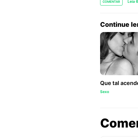
Leia 
COMENTAR
Continue l
Que tal acende
Sexo
Come