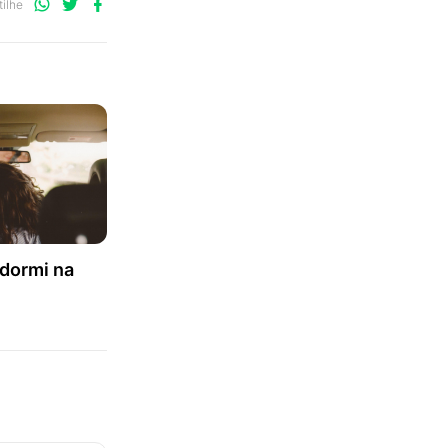
Compartilhe
Compartilhe
Compartilhe
ilhe
no
no
no
WhatsApp
Twitter
Facebook
 dormi na