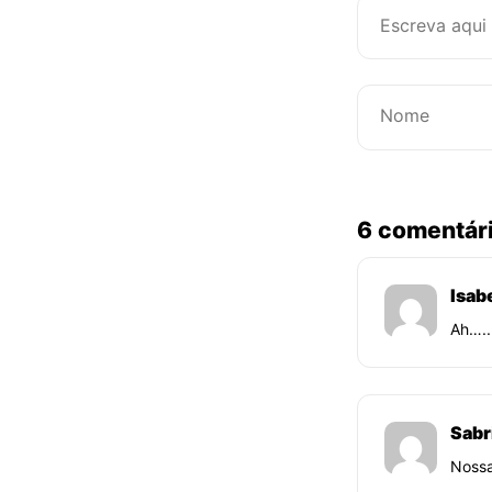
6 comentár
Isab
Ah…..
Sabr
Nossa