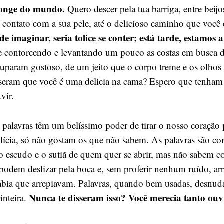
longe do mundo.
Quero descer pela tua barriga, entre beijo
contato com a sua pele, até o delicioso caminho que você 
e imaginar, seria tolice se conter; está tarde, estamos a
e contorcendo e levantando um pouco as costas em busca 
 chuparam gostoso, de um jeito que o corpo treme e os olho
isseram que você é uma delicia na cama? Espero que tenham 
vir.
 palavras têm um belíssimo poder de tirar o nosso coração 
lícia, só não gostam os que não sabem. As palavras são c
 o escudo e o sutiã de quem quer se abrir, mas não sabem 
podem deslizar pela boca e, sem proferir nenhum ruído, arr
abia que arrepiavam. Palavras, quando bem usadas, desnu
Nunca te disseram isso? Você merecia tanto ou
inteira.