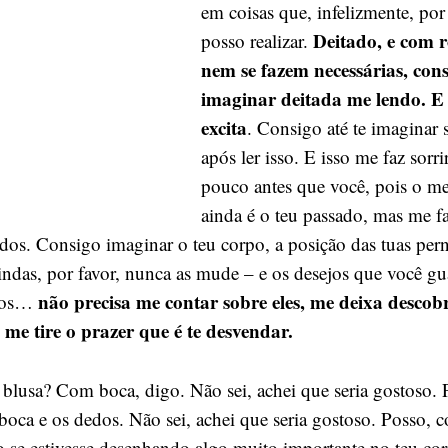
em coisas que, infelizmente, por
Deitado, e com 
posso realizar.
nem se fazem necessárias, cons
imaginar deitada me lendo. E 
excita
. Consigo até te imaginar 
após ler isso. E isso me faz sor
pouco antes que você, pois o me
ainda é o teu passado, mas me fa
dos. Consigo imaginar o teu corpo, a posição das tuas perna
lindas, por favor, nunca as mude – e os desejos que você g
não precisa me contar sobre eles, me deixa descobr
ntos…
me tire o prazer que é te desvendar.
a blusa? Com boca, digo. Não sei, achei que seria gostoso. 
oca e os dedos. Não sei, achei que seria gostoso. Posso, 
mo se estivesse desenhando algo muito importante no teu co