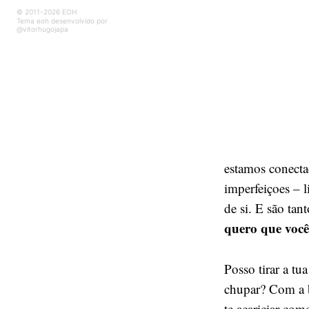
© 2011-2026 EOH
Tema eoh desenvolvido por
@vitorhugojapa
estamos conecta
imperfeiçoes – 
de si. E são ta
quero que você 
Posso tirar a tu
chupar? Com a b
te acariciar co