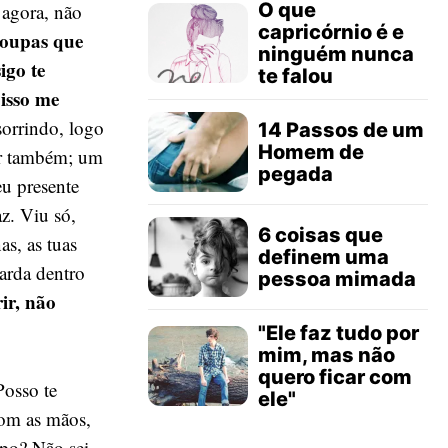
O que
 agora, não
capricórnio é e
roupas que
ninguém nunca
igo te
te falou
isso me
sorrindo, logo
14 Passos de um
Homem de
rir também; um
pegada
u presente
z. Viu só,
6 coisas que
s, as tuas
definem uma
uarda dentro
pessoa mimada
ir, não
"Ele faz tudo por
mim, mas não
quero ficar com
Posso te
ele"
com as mãos,
rpo? Não sei,