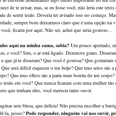
ci de te avisar, mas, se eu fosse você, não leria este texto
de de sentir tesão. Deveria ter avisado isso no começo. Ma
berdade, sempre bom deixarmos claro que é uma opção na v
 você, ficaria por aqui. Não sei, achei que seria gostoso…
nho aqui na minha cama, sabia?
Um pouco apertado, m
tas, e você? Sim, o ar está ligado. Dezenove graus. Disser
E o que já te disseram? Que você é gostosa? Que gostariam 
? Que será difícil esquecer o teu beijo? Que teus seios são a
orpo? Que teus olhos são a parte mais bonita do teu corpo?
ar o tesão em você? Que nunca ficaram com uma mulher tão 
ro que tenham dito, você merecia tanto ouvir.
aginar sem blusa, que delícia! Não precisa encolher a barr
Pode responder, ninguém vai nos ouvir, p
dê-la, posso?