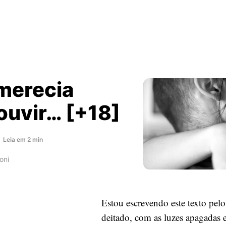
merecia
ouvir… [+18]
about
Leia
em
2
min
Você
oni
merecia
tanto
ouvir…
[+18]
Estou escrevendo este texto pelo
deitado, com as luzes apagadas