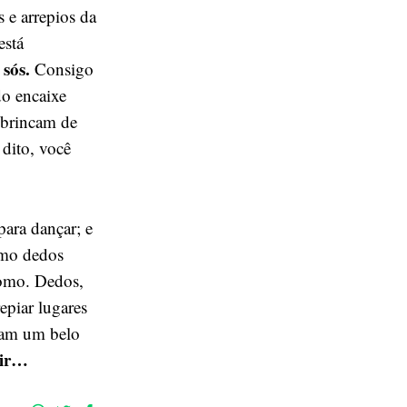
s e arrepios da
está
 sós.
Consigo
do encaixe
s brincam de
dito, você
para dançar; e
omo dedos
como. Dedos,
epiar lugares
dam um belo
vir…