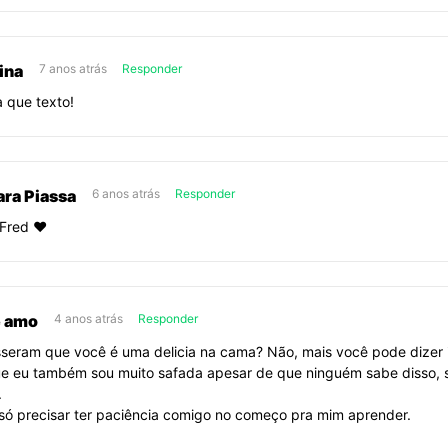
ina
7 anos atrás
Responder
 que texto!
ra Piassa
6 anos atrás
Responder
Fred ❤️
e amo
4 anos atrás
Responder
sseram que você é uma delicia na cama? Não, mais você pode dizer 
e eu também sou muito safada apesar de que ninguém sabe disso, s
.
só precisar ter paciência comigo no começo pra mim aprender.