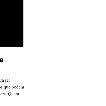
re
ra ser
nos que podem
alera. Quem