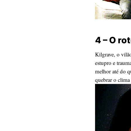
4 – O ro
Kilgrave, o vil
estupro e trauma
melhor até do q
quebrar o clima