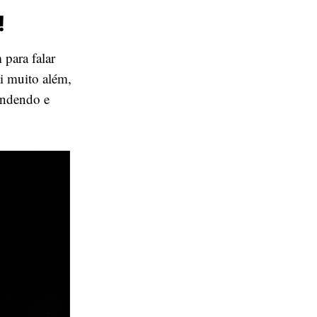
!
 para falar
i muito além,
tendendo e