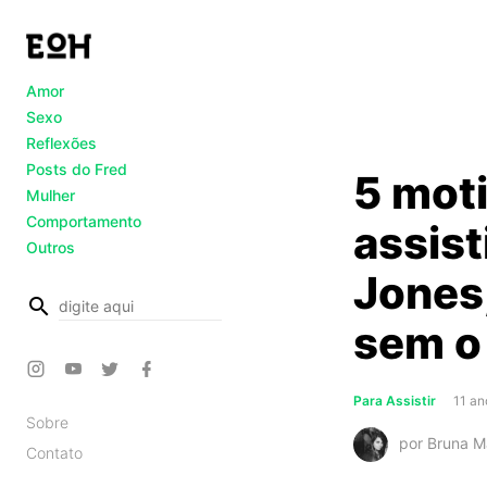
Amor
Sexo
Reflexões
Posts do Fred
5 mot
Mulher
Comportamento
assist
Outros
Jones
busca
sem o
Para Assistir
11 an
Sobre
por Bruna M
Contato