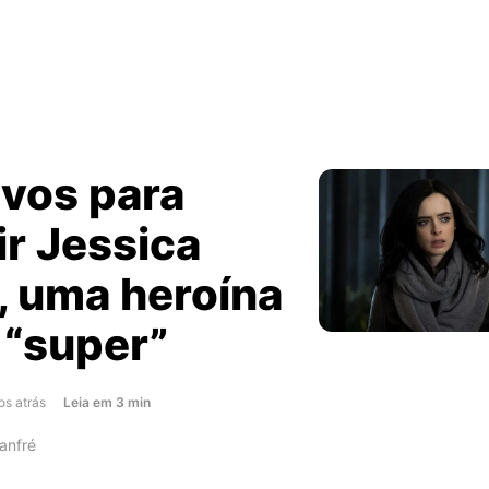
ivos para
ir Jessica
, uma heroína
 “super”
about
os atrás
Leia
em
3
min
5
anfré
motivos
para