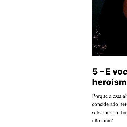
5 – E vo
heroísmo
Porque a essa al
considerado her
salvar nosso di
não ama?