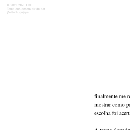
© 2011-2026 EOH
Tema eoh desenvolvido por
@vitorhugojapa
finalmente me r
mostrar como pr
escolha foi acer
A trama é produ