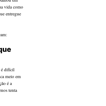
sua vida como
que entregue
çam:
 que
é difícil
fica meio em
ção é a
enos tenta