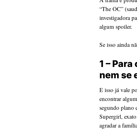
“The OC” (sauda
investigadora pa
algum spoiler.
Se isso ainda n
1 – Para
nem se 
E isso já vale p
encontrar algum
segundo plano e 
Supergirl, exat
agradar a famíli