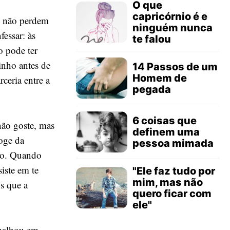
O que
capricórnio é e
e não perdem
ninguém nunca
essar: às
te falou
o pode ter
inho antes de
14 Passos de um
Homem de
ceria entre a
pegada
6 coisas que
não goste, mas
definem uma
foge da
pessoa mimada
ção. Quando
iste em te
"Ele faz tudo por
mim, mas não
s que a
quero ficar com
ele"
abalhou em