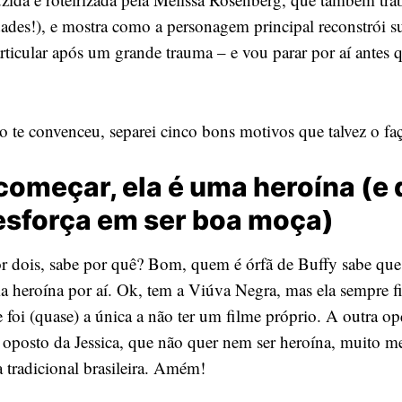
des!), e mostra como a personagem principal reconstrói 
rticular após um grande trauma – e vou parar por aí antes 
ão te convenceu, separei cinco bons motivos que talvez o fa
 começar, ela é uma heroína (e
esforça em ser boa moça)
or dois, sabe por quê? Bom, quem é órfã de Buffy sabe que 
a heroína por aí. Ok, tem a Viúva Negra, mas ela sempre 
foi (quase) a única a não ter um filme próprio. A outra op
o oposto da Jessica, que não quer nem ser heroína, muito m
a tradicional brasileira. Amém!