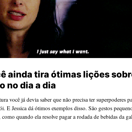
cê ainda tira ótimas lições sob
 no dia a dia
tura você já devia saber que não precisa ter superpoderes pa
ói. E Jessica dá ótimos exemplos disso. São gestos peque
a, como quando ela resolve pagar a rodada de bebidas da g