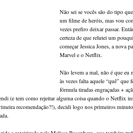
assistir
Não sei se vocês são do tipo qu
Jessica
Jones,
um filme de heróis, mas vou conf
uma
vezes prefiro deixar passar. Entã
heroína
certeza de que relutei um pouqu
sem
começar Jessica Jones, a nova par
o
Marvel e o Netflix.
“super”
Não levem a mal, não é que eu 
às vezes falta aquele “quê” que 
fórmula tiradas engraçadas + a
endi (e tem como rejeitar alguma coisa quando o Netflix ins
imeira recomendação?!), decidi logo nos primeiros minuto
tada.
zida e roteirizada pela Melissa Rosenberg, que também tr