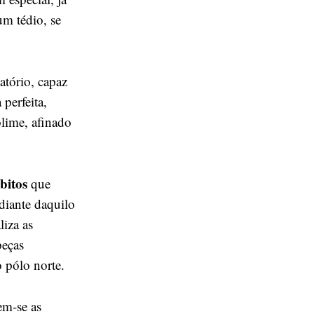
m tédio, se
atório, capaz
 perfeita,
lime, afinado
bitos
que
diante daquilo
liza as
peças
 pólo norte.
em-se as