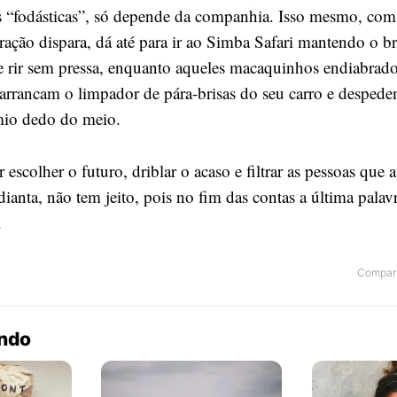
 “fodásticas”, só depende da companhia. Isso mesmo, co
ração dispara, dá até para ir ao Simba Safari mantendo o b
 e rir sem pressa, enquanto aqueles macaquinhos endiabrado
arrancam o limpador de pára-brisas do seu carro e despede
mio dedo do meio.
 escolher o futuro, driblar o acaso e filtrar as pessoas que 
ianta, não tem jeito, pois no fim das contas a última palav
.
Compart
endo