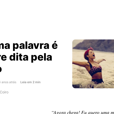
ma palavra é
e dita pela
o
about
4 anos atrás
Leia
em
2
min
A
Coiro
última
palavra
é
“Agora chega! Eu quero uma m
sempre