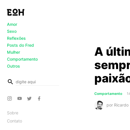
Amor
Sexo
Reflexões
Posts do Fred
A últi
Mulher
Comportamento
sempr
Outros
paixã
busca
Comportamento
1
por Ricardo 
Sobre
Contato