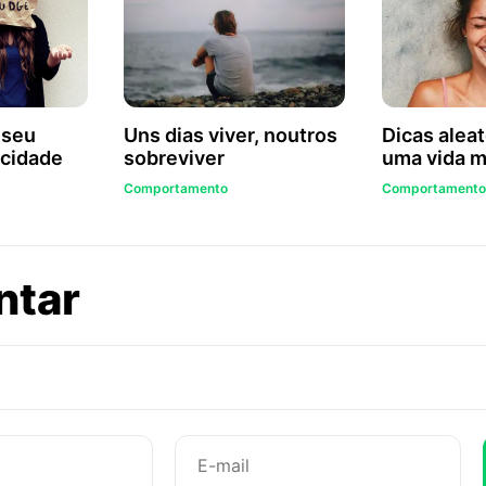
 seu
Uns dias viver, noutros
Dicas aleat
icidade
sobreviver
uma vida m
Comportamento
Comportamento
sobre
ntar
A
última
palavra