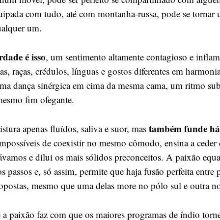
pada com tudo, até com montanha-russa, pode se tornar u
ualquer um.
rdade é isso
, um sentimento altamente contagioso e inflam
as, raças, crédulos, línguas e gostos diferentes em harmonia
uma dança sinérgica em cima da mesma cama, um ritmo sub
mesmo fim ofegante.
também funde há
stura apenas fluídos, saliva e suor, mas
impossíveis de coexistir no mesmo cômodo, ensina a ceder 
vamos e dilui os mais sólidos preconceitos. A paixão equa
os passos e, só assim, permite que haja fusão perfeita entre 
postas, mesmo que uma delas more no pólo sul e outra no
 a paixão faz com que os maiores programas de índio torn