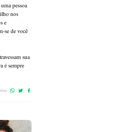
m uma pessoa
rilho nos
s e
m-se de você
atravessam sua
ra é sempre
Compartilhe
Compartilhe
Compartilhe
ilhe
no
no
no
WhatsApp
Twitter
Facebook