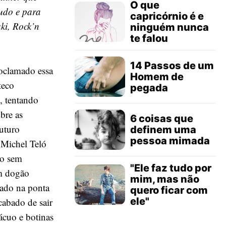
O que
udo e para
capricórnio é e
aki, Rock’n
ninguém nunca
te falou
14 Passos de um
oclamado essa
Homem de
teco
pegada
, tentando
bre as
6 coisas que
futuro
definem uma
pessoa mimada
 Michel Teló
do sem
"Ele faz tudo por
um dogão
mim, mas não
dado na ponta
quero ficar com
ele"
cabado de sair
ácuo e botinas