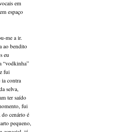
 vocais em
o em espaço
u-me a ir.
da ao bendito
is eu
ra “vodkinha”
z fui
ia contra
da selva,
am ter saído
momento, fui
 do cenário é
uarto pequeno,
especial, já