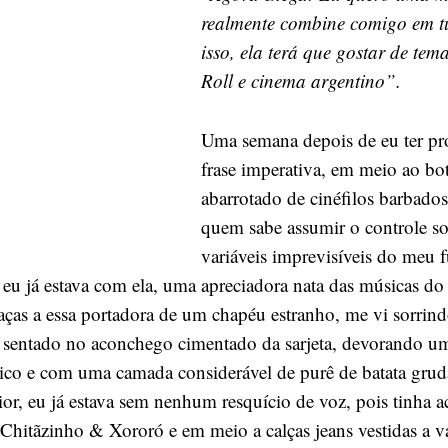
dita
realmente combine comigo em t
pela
isso, ela terá que gostar de tem
paixão
Roll e cinema argentino”.
Uma semana depois de eu ter pr
frase imperativa, em meio ao bo
abarrotado de cinéfilos barbados
quem sabe assumir o controle so
variáveis imprevisíveis do meu 
 eu já estava com ela, uma apreciadora nata das músicas do
raças a essa portadora de um chapéu estranho, me vi sorrin
, sentado no aconchego cimentado da sarjeta, devorando 
ico e com uma camada considerável de purê de batata gru
or, eu já estava sem nenhum resquício de voz, pois tinha a
hitãzinho & Xororó e em meio a calças jeans vestidas a v