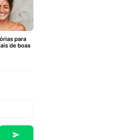
órias para
ais de boas