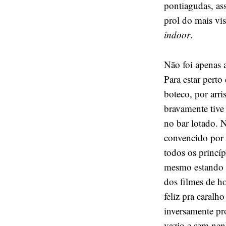
pontiagudas, as
prol do mais vis
indoor
.
Não foi apenas 
Para estar perto
boteco, por arr
bravamente tive
no bar lotado. N
convencido por 
todos os princí
mesmo estando e
dos filmes de h
feliz pra caral
inversamente pr
vazio e sem nen