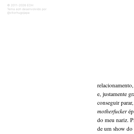
© 2011-2026 EOH
Tema eoh desenvolvido por
@vitorhugojapa
relacionamento,
e, justamente g
conseguir parar
motherfucker
ép
do meu nariz. Pi
de um show do C