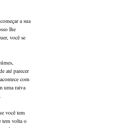
 começar a sua
osso lhe
uer, você se
ciúmes,
de até parecer
o acontece com
m uma raiva
.
que você tem
 tem volta o