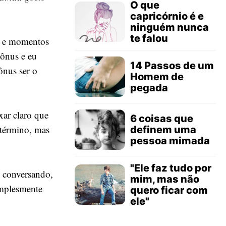
O que
capricórnio é e
ninguém nunca
te falou
s e momentos
ônus e eu
14 Passos de um
 ônus ser o
Homem de
pegada
ar claro que
6 coisas que
 término, mas
definem uma
pessoa mimada
"Ele faz tudo por
, conversando,
mim, mas não
implesmente
quero ficar com
ele"