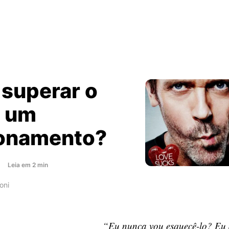
superar o
e um
ionamento?
about
Leia
em
2
min
Como
oni
superar
o
fim
“Eu nunca vou esquecê-lo? Eu 
de