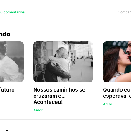
Compart
56 comentários
endo
futuro
Nossos caminhos se
Quando eu
cruzaram e…
esperava, 
Aconteceu!
Amor
Amor