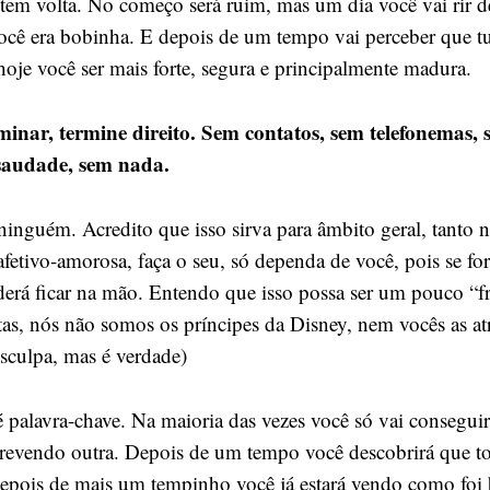
 tem volta. No começo será ruim, mas um dia você vai rir d
cê era bobinha. E depois de um tempo vai perceber que tu
hoje você ser mais forte, segura e principalmente madura.
minar, termine direito. Sem contatos, sem telefonemas,
saudade, sem nada.
ninguém. Acredito que isso sirva para âmbito geral, tanto n
afetivo-amorosa, faça o seu, só dependa de você, pois se fo
derá ficar na mão. Entendo que isso possa ser um pouco “f
tas, nós não somos os príncipes da Disney, nem vocês as at
sculpa, mas é verdade)
 é palavra-chave. Na maioria das vezes você só vai consegui
crevendo outra. Depois de um tempo você descobrirá que 
 depois de mais um tempinho você já estará vendo como foi