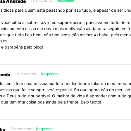
ta Andrade
15 anos atrás
Responder
relacionamento?
s dicas para quem está passando por isso tudo, e apesar de ser uma
.
 você citou ai sobre 'raiva', eu superei assim, pensava em tudo de r
lacionamento e isso me dava mais motivação ainda para seguir em fre
ois que tudo fica bem, não tem sensação melhor =) haha, pelo meno
ssim.
s e parabéns pelo blog!
anda
15 anos atrás
Responder
Me considero uma pessoa madura por lembrar e falar do meu ex-na
essoa que foi e sempre será especial. Só que agora não do meu lad
s a Deus tudo é superável. O melhor da vida é aprender com tudo qu
 que tem mta coisa boa ainda pela frente. Belo texto!
lia
15 anos atrás
Responder