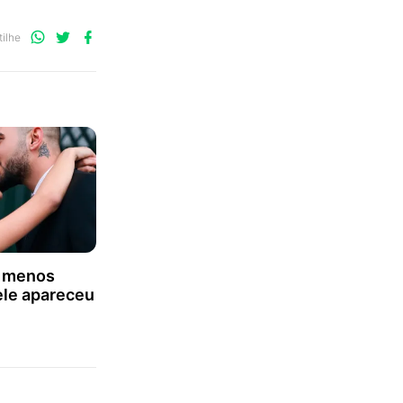
Compartilhe
Compartilhe
Compartilhe
ilhe
no
no
no
WhatsApp
Twitter
Facebook
 menos
ele apareceu