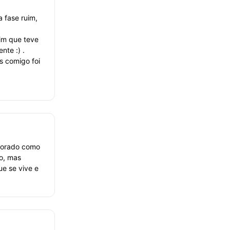
 fase ruim,
uim que teve
nte :) .
s comigo foi
morado como
o, mas
e se vive e