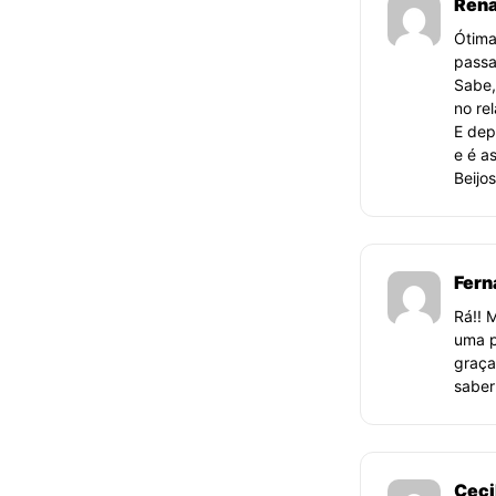
Rena
Ótima
passa
Sabe,
no re
E dep
e é a
Beijo
Fern
Rá!! 
uma p
graça
saber
Ceci