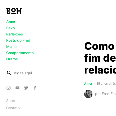
Amor
Sexo
Reflexões
Posts do Fred
Como 
Mulher
Comportamento
fim d
Outros
relac
busca
Amor
15 anos atrás
por Fred Elb
Sobre
Contato