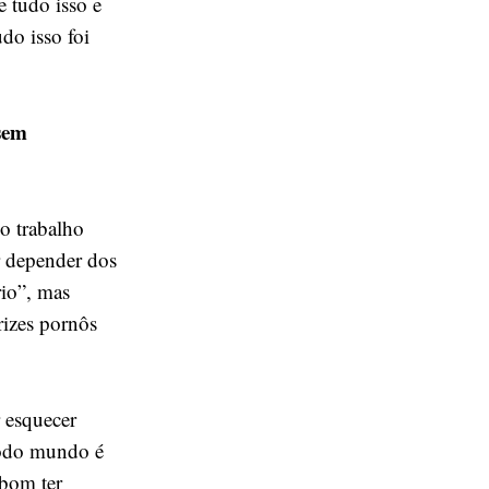
e tudo isso e
do isso foi
 sem
o trabalho
r depender dos
rio”, mas
rizes pornôs
r esquecer
todo mundo é
 bom ter