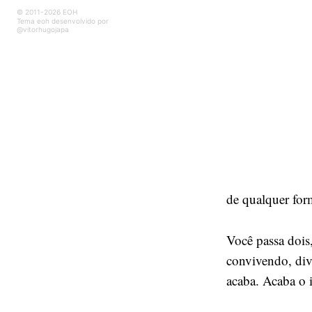
© 2011-2026 EOH
Tema eoh desenvolvido por
@vitorhugojapa
de qualquer form
Você passa dois
convivendo, div
acaba. Acaba o i