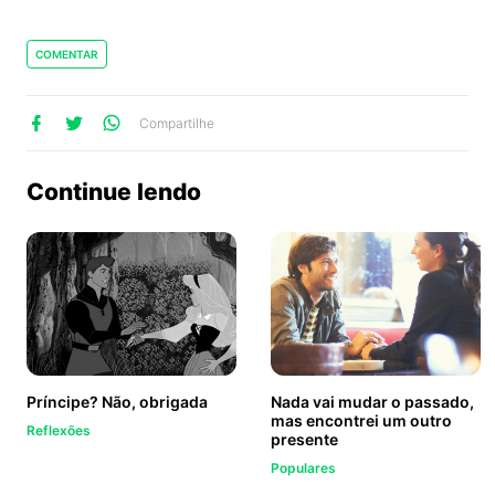
COMENTAR
lhe
artilhe
ompartilhe
Compartilhe
no
no
no
ook
Twitter
WhatsApp
Continue lendo
Príncipe? Não, obrigada
Nada vai mudar o passado,
mas encontrei um outro
Reflexões
presente
Populares