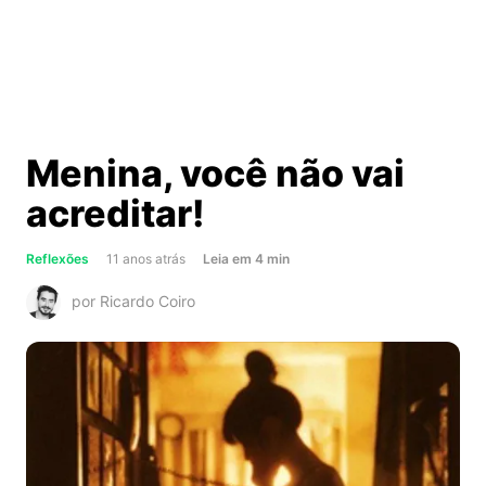
Menina, você não vai
acreditar!
about
Reflexões
11 anos atrás
Leia
em
4
min
Menina,
por Ricardo Coiro
você
não
vai
acreditar!