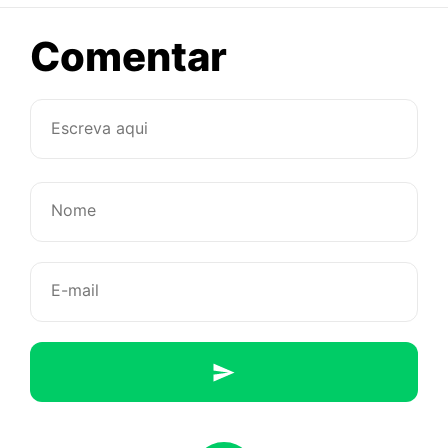
sobre
Comentar
Menina,
você
não
vai
acreditar!