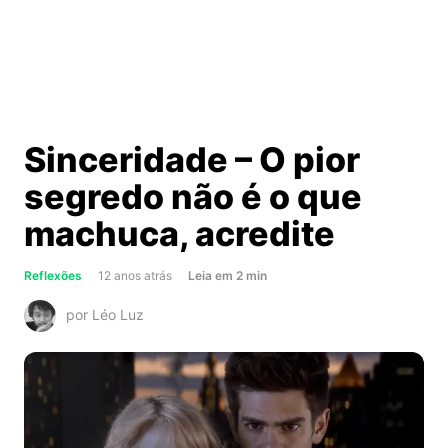
Sinceridade – O pior
segredo não é o que
machuca, acredite
about
Reflexões
12 anos atrás
Leia
em
2
min
Sinceridade
por Léo Luz
–
O
pior
segredo
não
é