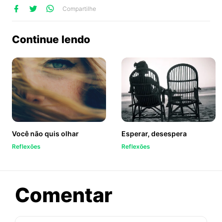
lhe
artilhe
ompartilhe
Compartilhe
no
no
no
ook
Twitter
WhatsApp
Continue lendo
Você não quis olhar
Esperar, desespera
Reflexões
Reflexões
sobre
Comentar
Sinceridad