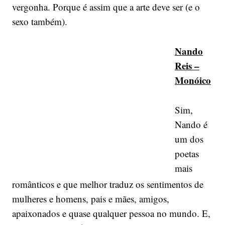
vergonha. Porque é assim que a arte deve ser (e o
sexo também).
Nando
Reis –
Monóico
Sim,
Nando é
um dos
poetas
mais
românticos e que melhor traduz os sentimentos de
mulheres e homens, pais e mães, amigos,
apaixonados e quase qualquer pessoa no mundo. E,