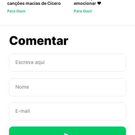
canções macias de Cícero
emocionar ❤
Para Ouvir
Para Ouvir
sobre
Comentar
Trilha
sonora:
sexo
na
música
(e