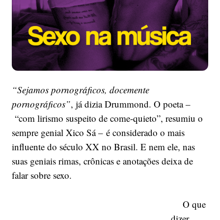
“Sejamos pornográficos, docemente
pornográficos”
, já dizia Drummond. O poeta –
“com lirismo suspeito de come-quieto”, resumiu o
sempre genial Xico Sá – é considerado o mais
influente do século XX no Brasil. E nem ele, nas
suas geniais rimas, crônicas e anotações deixa de
falar sobre sexo.
O que
dizer