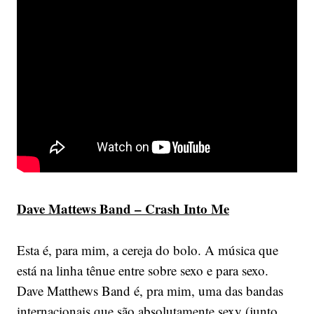
Dave Mattews Band – Crash Into Me
Esta é, para mim, a cereja do bolo. A música que
está na linha tênue entre sobre sexo e para sexo.
Dave Matthews Band é, pra mim, uma das bandas
internacionais que são absolutamente sexy (junto