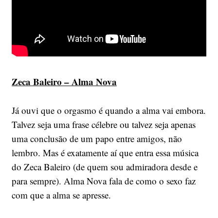
Zeca Baleiro – Alma Nova
Já ouvi que o orgasmo é quando a alma vai embora.
Talvez seja uma frase célebre ou talvez seja apenas
uma conclusão de um papo entre amigos, não
lembro. Mas é exatamente aí que entra essa música
do Zeca Baleiro (de quem sou admiradora desde e
para sempre). Alma Nova fala de como o sexo faz
com que a alma se apresse.