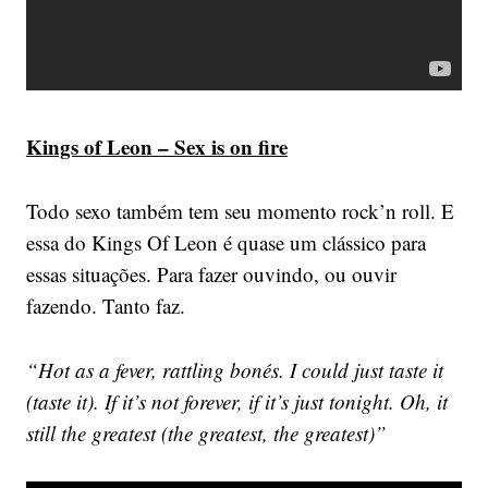
Kings of Leon – Sex is on fire
Todo sexo também tem seu momento rock’n roll. E
essa do Kings Of Leon é quase um clássico para
essas situações. Para fazer ouvindo, ou ouvir
fazendo. Tanto faz.
“Hot as a fever, rattling bonés. I could just taste it
(taste it). If it’s not forever, if it’s just tonight. Oh, it
still the greatest (the greatest, the greatest)”