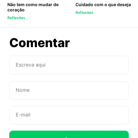
Não tem como mudar de
Cuidado com o que deseja
coração
Reflexões
Reflexões
sobre
Comentar
Você
tem
um
bar
do
coração?