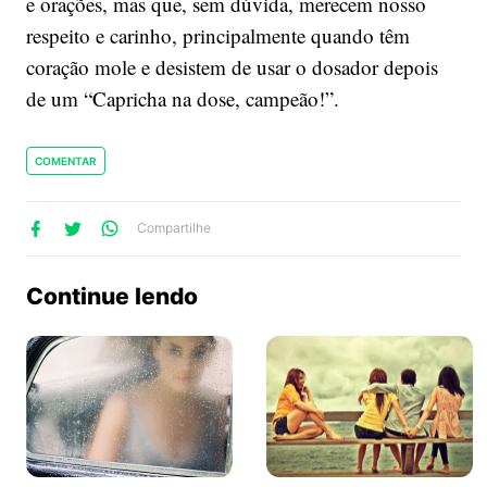
e orações, mas que, sem dúvida, merecem nosso
respeito e carinho, principalmente quando têm
coração mole e desistem de usar o dosador depois
de um “Capricha na dose, campeão!”.
COMENTAR
lhe
artilhe
ompartilhe
Compartilhe
no
no
no
ook
Twitter
WhatsApp
Continue lendo