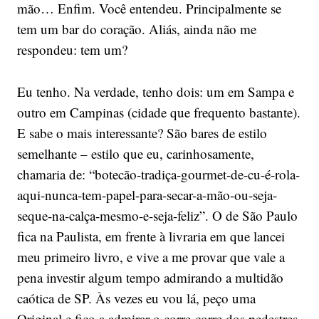
mão… Enfim. Você entendeu. Principalmente se
tem um bar do coração. Aliás, ainda não me
respondeu: tem um?
Eu tenho. Na verdade, tenho dois: um em Sampa e
outro em Campinas (cidade que frequento bastante).
E sabe o mais interessante? São bares de estilo
semelhante – estilo que eu, carinhosamente,
chamaria de: “botecão-tradiça-gourmet-de-cu-é-rola-
aqui-nunca-tem-papel-para-secar-a-mão-ou-seja-
seque-na-calça-mesmo-e-seja-feliz”. O de São Paulo
fica na Paulista, em frente à livraria em que lancei
meu primeiro livro, e vive a me provar que vale a
pena investir algum tempo admirando a multidão
caótica de SP. Às vezes eu vou lá, peço uma
Original e fico a admirar o corre-corre dos pedestres