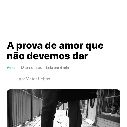
A prova de amor que
não devemos dar
about
Amor
13 anos atrás
Leia
em
4
min
A
por Victor Lisboa
prova
de
amor
que
não
devemos
dar