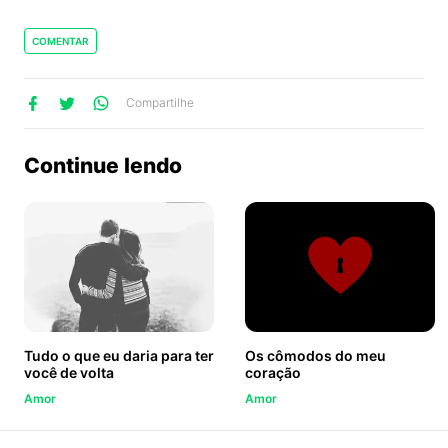
COMENTAR
lhe
artilhe
ompartilhe
Compartilhe
no
no
no
ook
Twitter
WhatsApp
Continue lendo
Tudo o que eu daria para ter
Os cômodos do meu
você de volta
coração
Amor
Amor