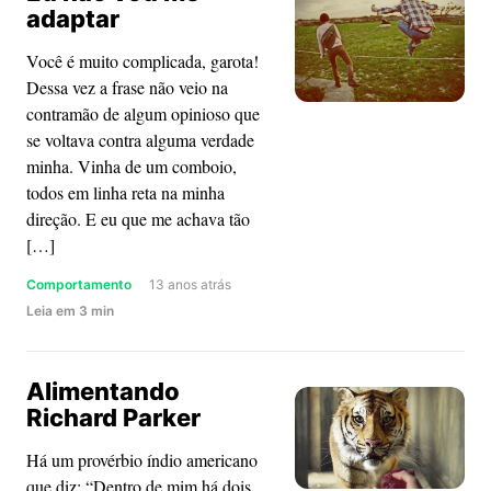
adaptar
para
casar?
Você é muito complicada, garota!
Dessa vez a frase não veio na
contramão de algum opinioso que
se voltava contra alguma verdade
minha. Vinha de um comboio,
todos em linha reta na minha
direção. E eu que me achava tão
[…]
Comportamento
13 anos atrás
about
Leia
em
3
min
Eu
não
Alimentando
vou
Richard Parker
me
adaptar
Há um provérbio índio americano
que diz: “Dentro de mim há dois