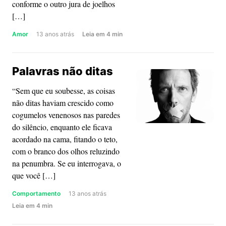
conforme o outro jura de joelhos
[…]
about
Amor
13 anos atrás
Leia
em
4
min
Medo
da
Palavras não ditas
traição:
você
“Sem que eu soubesse, as coisas
tem?
não ditas haviam crescido como
cogumelos venenosos nas paredes
do silêncio, enquanto ele ficava
acordado na cama, fitando o teto,
com o branco dos olhos reluzindo
na penumbra. Se eu interrogava, o
que você […]
Comportamento
13 anos atrás
about
Leia
em
4
min
Palavras