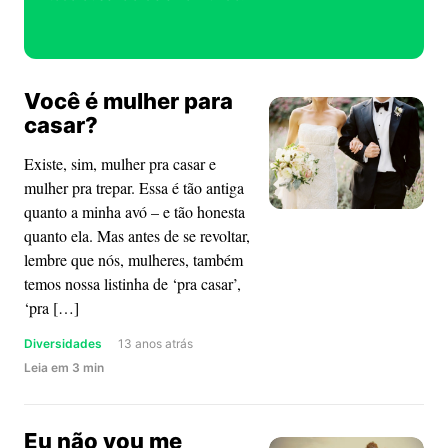
Você é mulher para
casar?
Existe, sim, mulher pra casar e
mulher pra trepar. Essa é tão antiga
quanto a minha avó – e tão honesta
quanto ela. Mas antes de se revoltar,
lembre que nós, mulheres, também
temos nossa listinha de ‘pra casar’,
‘pra […]
Diversidades
13 anos atrás
about
Leia
em
3
min
Você
é
Eu não vou me
mulher