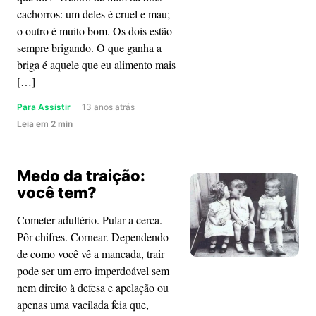
cachorros: um deles é cruel e mau;
o outro é muito bom. Os dois estão
sempre brigando. O que ganha a
briga é aquele que eu alimento mais
[…]
Para Assistir
13 anos atrás
about
Leia
em
2
min
Alimentando
Richard
Medo da traição:
Parker
você tem?
Cometer adultério. Pular a cerca.
Pôr chifres. Cornear. Dependendo
de como você vê a mancada, trair
pode ser um erro imperdoável sem
nem direito à defesa e apelação ou
apenas uma vacilada feia que,