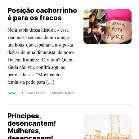
não
Posição cachorrinho
ditas
é para os fracos
Nem sabia dessa história – essa
veio nesta semana de um amigo:
um hoax que espalhava a suposta
defesa de uma ‘feminista’ de nome
Helena Ramirez. Já viram? Quem
ainda não viu, confira aqui as
pérolas falsas: “Movimento
feminista pede para […]
about
Sexo
13 anos atrás
Leia
em
4
min
Posição
cachorrinho
Príncipes,
é
desencantem!
para
Mulheres,
os
desencanem!
fracos