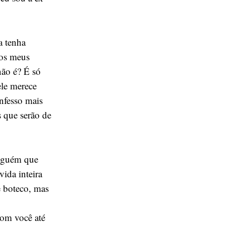
a tenha
 os meus
não é? É só
ele merece
onfesso mais
s que serão de
alguém que
ida inteira
e boteco, mas
com você até