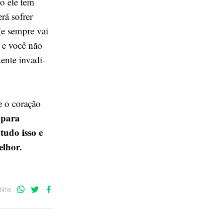
o ele tem
rá sofrer
(e sempre vai
 e você não
tente invadi-
e o coração
 para
udo isso e
elhor.
Compartilhe
Compartilhe
Compartilhe
ilhe
no
no
no
WhatsApp
Twitter
Facebook