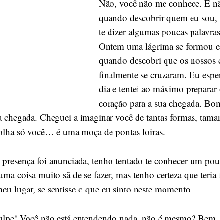
Não, você não me conhece. E nã
quando descobrir quem eu sou,
te dizer algumas poucas palavras
Ontem uma lágrima se formou 
quando descobri que os nossos
finalmente se cruzaram. Eu espe
dia e tentei ao máximo preparar
coração para a sua chegada. Bom
a chegada. Cheguei a imaginar você de tantas formas, tam
 olha só você… é uma moça de pontas loiras.
 presença foi anunciada, tenho tentado te conhecer um pou
uma coisa muito sã de se fazer, mas tenho certeza que teria
meu lugar, se sentisse o que eu sinto neste momento.
ulpe! Você não está entendendo nada, não é mesmo? Bem, 