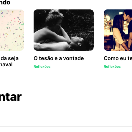
endo
ida seja
O tesão e a vontade
Como eu t
naval
Reflexões
Reflexões
sobre
ntar
Olá,
moça