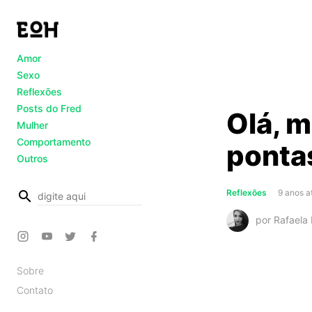
Amor
Sexo
Reflexões
Posts do Fred
Olá, 
Mulher
Comportamento
pontas
Outros
busca
Reflexões
9 anos a
por Rafaela 
Sobre
Contato