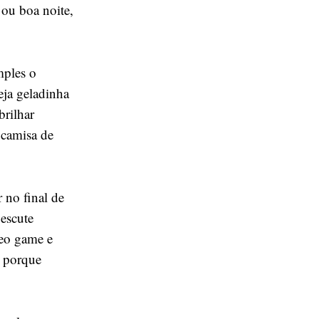
ou boa noite,
mples o
eja geladinha
brilhar
 camisa de
r no final de
 escute
deo game e
é porque