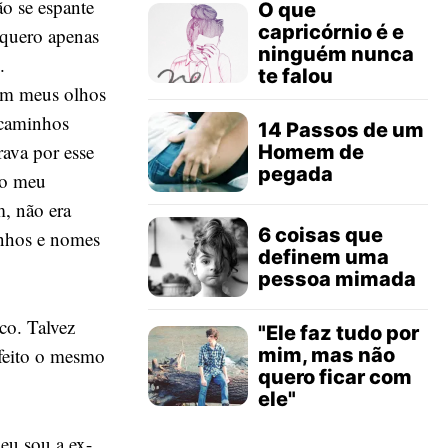
o se espante
O que
capricórnio é e
 quero apenas
ninguém nunca
.
te falou
em meus olhos
 caminhos
14 Passos de um
rava por esse
Homem de
pegada
 o meu
, não era
6 coisas que
anhos e nomes
definem uma
pessoa mimada
co. Talvez
"Ele faz tudo por
mim, mas não
 feito o mesmo
quero ficar com
ele"
eu sou a ex-