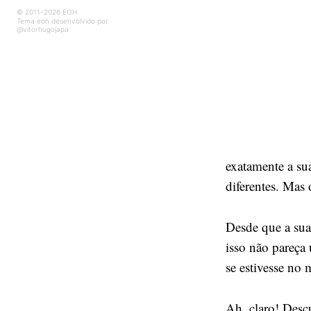
© 2011-2026 EOH
Tema eoh desenvolvido por
@vitorhugojapa
exatamente a su
diferentes. Mas
Desde que a sua
isso não pareça 
se estivesse no 
Ah, claro! Desc